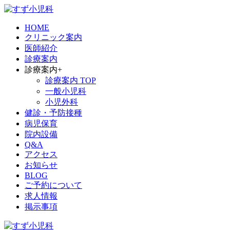
HOME
クリニック案内
医師紹介
診療案内
診療案内
+
診療案内 TOP
一般小児科
小児外科
健診・予防接種
病児保育
院内設備
Q&A
アクセス
お知らせ
BLOG
ご予約について
求人情報
掲示事項