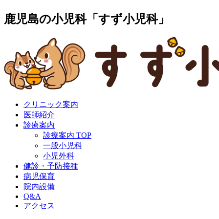
鹿児島の小児科「すず小児科」
クリニック案内
医師紹介
診療案内
診療案内 TOP
一般小児科
小児外科
健診・予防接種
病児保育
院内設備
Q&A
アクセス