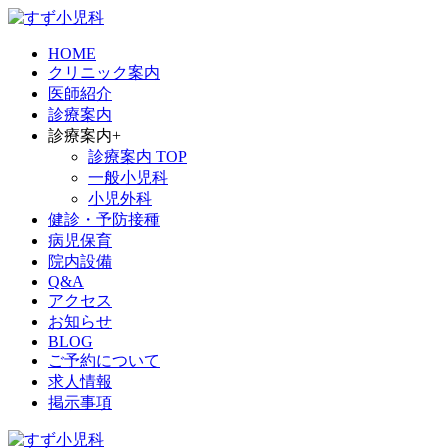
HOME
クリニック案内
医師紹介
診療案内
診療案内
+
診療案内 TOP
一般小児科
小児外科
健診・予防接種
病児保育
院内設備
Q&A
アクセス
お知らせ
BLOG
ご予約について
求人情報
掲示事項