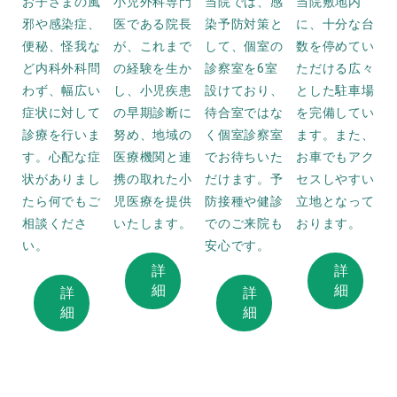
お子さまの風
小児外科専門
当院では、感
当院敷地内
邪や感染症、
医である院長
染予防対策と
に、十分な台
便秘、怪我な
が、これまで
して、個室の
数を停めてい
ど内科外科問
の経験を生か
診察室を6室
ただける広々
わず、幅広い
し、小児疾患
設けており、
とした駐車場
症状に対して
の早期診断に
待合室ではな
を完備してい
診療を行いま
努め、地域の
く個室診察室
ます。また、
す。心配な症
医療機関と連
でお待ちいた
お車でもアク
状がありまし
携の取れた小
だけます。予
セスしやすい
たら何でもご
児医療を提供
防接種や健診
立地となって
相談くださ
いたします。
でのご来院も
おります。
い。
安心です。
詳
詳
細
細
詳
詳
細
細