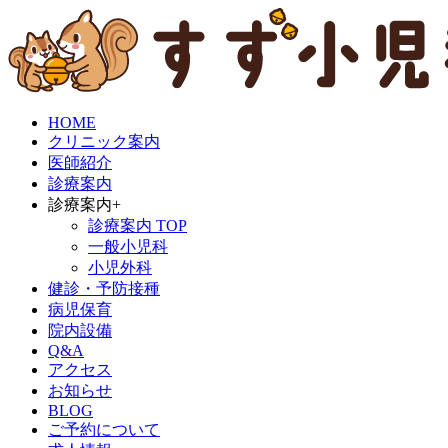
HOME
クリニック案内
医師紹介
診療案内
診療案内
+
診療案内 TOP
一般小児科
小児外科
健診・予防接種
病児保育
院内設備
Q&A
アクセス
お知らせ
BLOG
ご予約について