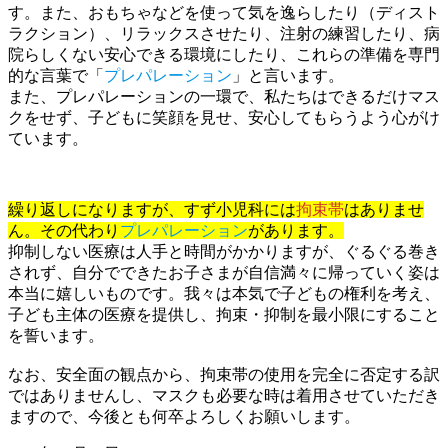
す。また、おもちゃなどを使って気を逸らしたり（ディスト
ラクション）、リラックスさせたり、注射の練習したり、病
院らしくない安心できる環境にしたり、これらの準備を専門
的な言葉で「
プレパレーション
」と言います。
また、プレパレーションの一環で、私たちはできるだけマス
クをせず、子どもに笑顔を見せ、安心してもらうよう心がけ
ています。
繰り返しになりますが、すず小児科には
拘束
帯
はありませ
ん。その代わり
プレパレーション
があります。
抑制しない医療は人手と時間がかかりますが、ぐるぐる巻き
されず、自分でできたお子さまが自信満々に帰っていく姿は
本当に嬉しいものです。我々は本気で子どもの権利を考え、
子ども主体の医療を提供し、拘束・抑制を最小限にすること
を誓います。
なお、安全面の観点から、拘束帯の使用を完全に否定する訳
ではありませんし、マスクも必要な時は着用させていただき
ますので、今後とも何卒よろしくお願いします。