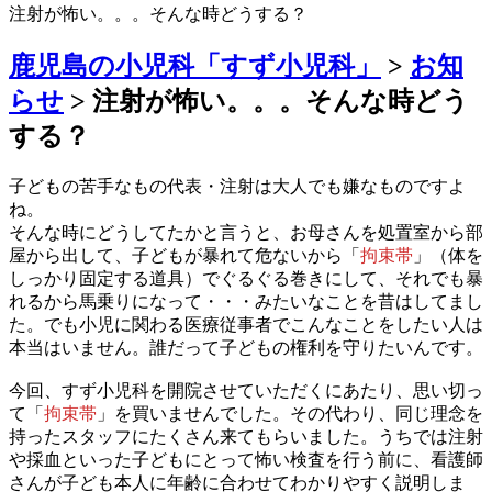
注射が怖い。。。そんな時どうする？
鹿児島の小児科「すず小児科」
>
お知
らせ
>
注射が怖い。。。そんな時どう
する？
子どもの苦手なもの代表・注射は大人でも嫌なものですよ
ね。
そんな時にどうしてたかと言うと、お母さんを処置室から部
屋から出して、子どもが暴れて危ないから
「
拘束
帯
」（体を
しっかり固定する道具）
でぐるぐる巻きにして、それでも暴
れるから馬乗りになって・・・みたいなことを昔はしてまし
た。でも小児に関わる医療従事者でこんなことをしたい人は
本当はいません。誰だって子どもの権利を守りたいんです。
今回、すず小児科を開院させていただくにあたり、思い切っ
て「
拘束帯
」を買いませんでした。その代わり、同じ理念を
持ったスタッフにたくさん来てもらいました。うちでは注射
や採血といった子どもにとって怖い検査を行う前に、看護師
さんが子ども本人に年齢に合わせてわかりやすく説明しま